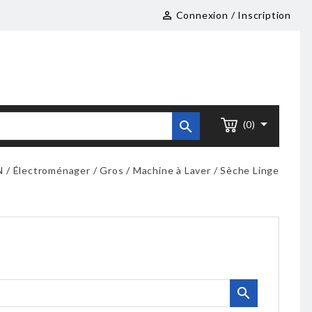
Connexion / Inscription



(0)
N
Électroménager
Gros
Machine à Laver / Sèche Linge
