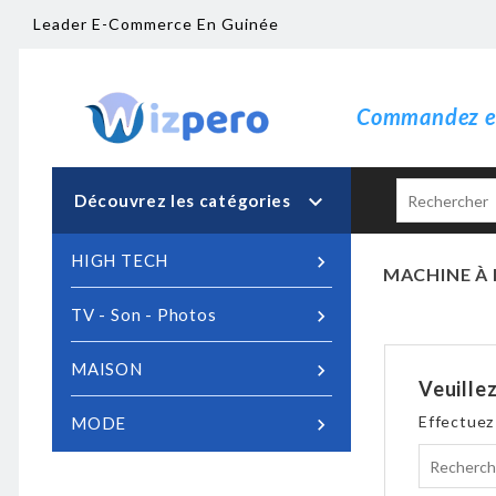
Leader E-Commerce En Guinée
Commandez en

Découvrez les catégories
HIGH TECH

MACHINE À 
TV - Son - Photos

MAISON

Veuille
Effectuez
MODE
