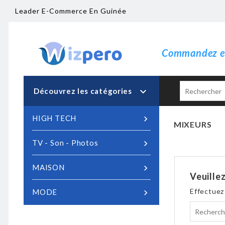
Leader E-Commerce En Guinée
Commandez en

Découvrez les catégories
HIGH TECH

MIXEURS
TV - Son - Photos

MAISON

Veuille
Effectuez
MODE
