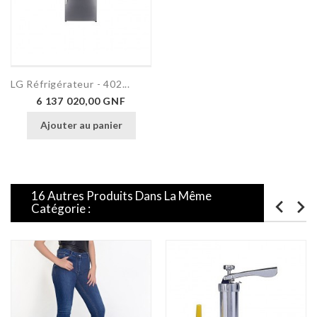
LG Réfrigérateur - 402...
Prix
6 137 020,00 GNF
Ajouter au panier
16 Autres Produits Dans La Même
Catégorie :